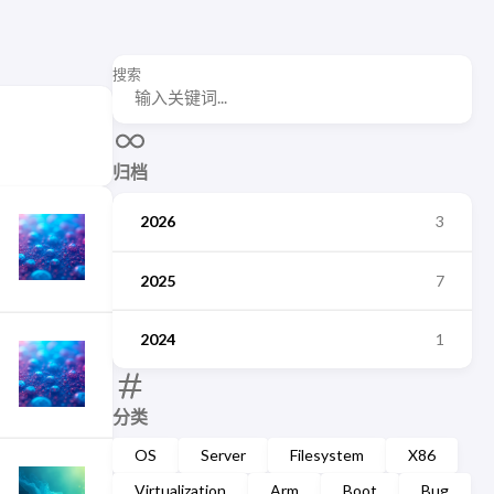
搜索
归档
2026
3
2025
7
2024
1
分类
OS
Server
Filesystem
X86
Virtualization
Arm
Boot
Bug