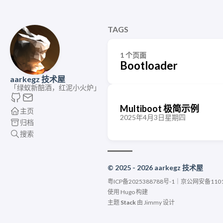
TAGS
1 个页面
Bootloader
aarkegz 技术屋
「绿蚁新醅酒，红泥小火炉」
Multiboot 极简示例
主页
2025年4月3日星期四
归档
搜索
© 2025 - 2026 aarkegz 技术屋
粤ICP备2025388788号-1
｜
京公网安备11010
使用
Hugo
构建
主题
Stack
由
Jimmy
设计