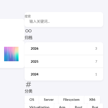
搜索
归档
2026
3
2025
7
2024
1
分类
OS
Server
Filesystem
X86
Virtualization
Arm
Boot
Bug